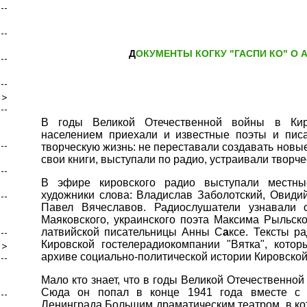
ДОКУМЕНТЫ КОГКУ "ГАСПИ КО" О 
В годы Великой Отечественной войны в Кир
населением приехали и известные поэты и писа
творческую жизнь: не переставали создавать новы
свои книги, выступали по радио, устраивали творче
В эфире кировского радио выступали местн
художники слова: Владислав Заболотский, Овиди
Павел Вячеславов. Радиослушатели узнавали 
Маяковского, украинского поэта Максима Рыльско
латвийской писательницы Анны С
а
ксе. Тексты р
Кировской гостелерадиокомпании "Вятка", кото
архиве социально-политической истории Кировской
Мало кто знает, что в годы Великой Отечественно
Сюда он попал в конце 1941 года вместе с 
Ленинграда Большим драматическим театром, в ко