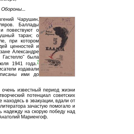
Обороны...
вгений Чарушин.
яров. Баллады
и повествуют о
душный таран; о
ле, при котором
дей ценностей и
изане Александре
 Гастелло" была
7
юля 1941 года.
исатели издавали
аписаны ими до
 очень известный период жизни
ворческий потенциал советских
е находясь в эвакуации, вдали от
 литератора зачастую помогало и
ь надежду на скорую победу над
 Анатолий Мариенгоф.