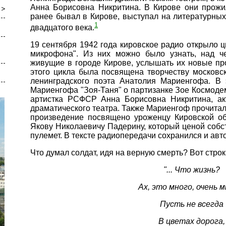
Анна Борисовна Никритина. В Кирове они прожи
ранее бывал в Кирове, выступал на литературных
1
двадцатого века.
19 сентября 1942 года кировское радио открыло ц
микрофона". Из них можно было узнать, над ч
живущие в городе Кирове, услышать их новые пр
этого цикла была посвящена творчеству московс
ленинградского поэта Анатолия Мариенгофа. В
Мариенгофа "Зоя-Таня" о партизанке Зое Космоде
артистка РСФСР Анна Борисовна Никритина, ак
драматического театра. Также Мариенгоф прочитал
произведение посвящено уроженцу Кировской об
Якову Николаевичу Падерину, который ценой собс
пулемет. В тексте радиопередачи сохранился и ав
Что думал солдат, идя на верную смерть? Вот строк
"... Что жизнь?
Ах, это много, очень м
Пусть не всегда
В цветах дорога,