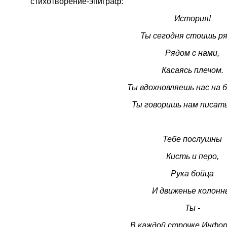
стихотворение-эпиграф:
История!
Ты сегодня стоишь ря
Рядом с нами,
Касаясь плечом.
Ты вдохновляешь нас на 
Ты говоришь нам писать
Тебе послушны
Кисть и перо,
Рука бойца
И движенье колонн
Ты -
В каждой строчке Инфо