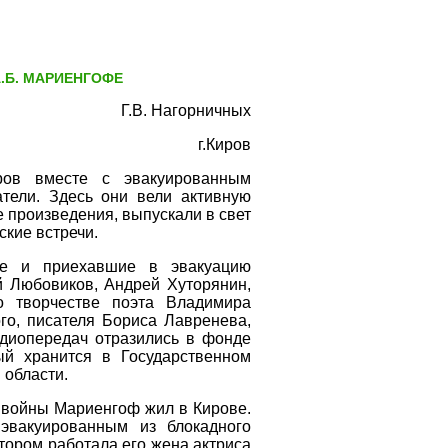
А.Б. МАРИЕНГОФЕ
Г.В. Нагорничных
г.Киров
ов вместе с эвакуированным
тели. Здесь они вели активную
е произведения, выпускали в свет
ские встречи.
ые и приехавшие в эвакуацию
й Любовиков, Андрей Хуторянин,
о творчестве поэта Владимира
го, писателя Бориса Лавренева,
адиопередач отразились в фонде
рый хранится в Государственном
 области.
й войны Мариенгоф жил в Кирове.
эвакуированным из блокадного
тором работала его жена актриса