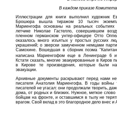
В каждом приказе Комитета 
Иллюстрации для книги выполнил художник Е
Брошюра вышла тиражом 10 тысяч экземпл
Мариенгофа основаны на реальных событиях 
летчике Николае Гастелло, совершившем воз
пленном германском унтер-офицере Отто Оппе
оказалось много изъятых у простых русских лю
украшений; о зверски замученном немцами парт
Самохине. Вошедшая в сборник поэма "Капитан
написана Мариенгофом еще в Ленинграде 6 и
Кстати сказать, многие эвакуированные в Киров п
в Кирове те произведения, которые были н
эвакуации.
Архивные документы раскрывают перед нами не
писателя Анатолия Мариенгофа. В годы войны т
писателей не угасал: они продолжали творить, даж
дома, от родных и близких. Нужное, меткое слово
бойцам на фронте, и оставшимся в тылу не терят
врагом. Свой вклад в это благородное дело внес и