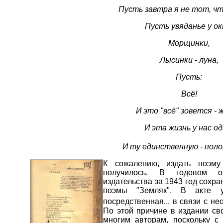
Пусть завтра я не тот, чт
Пусть увяданье у ок
Морщинки,
Лысинки - луна,
Пусть:
Всё!
И это "всё" зовется - 
И эта жизнь у нас од
И ту единственную - поло
К сожалению, издать поэм
получилось. В годовом от
издательства за 1943 год сохр
поэмы "Земляк". В акте у
посредственная... в связи с н
По этой причине в издании св
многим авторам, поскольку с