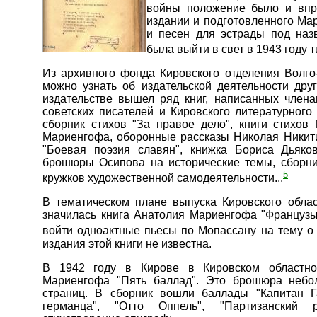
войны положение было и впр
издании и подготовленного Ма
и песен для эстрады под наз
была выйти в свет в 1943 году 
Из архивного фонда Кировского отделения Волго-
можно узнать об издательской деятельности дру
издательстве вышел ряд книг, написанных член
советских писателей и Кировского литературного
сборник стихов "За правое дело", книги стихо
Мариенгофа, оборонные рассказы Николая Никит
"Боевая поэзия славян", книжка Бориса Дьяко
брошюры Осипова на исторические темы, сборни
5
кружков художественной самодеятельности...
В тематическом плане выпуска Кировского облас
значилась книга Анатолия Мариенгофа "Французы
войти одноактные пьесы по Мопассану на тему о 
издания этой книги не известна.
В 1942 году в Кирове в Кировском областно
Мариенгофа "Пять баллад". Это брошюра неб
страниц. В сборник вошли баллады "Капитан Га
германца", "Отто Оппель", "Партизанский р