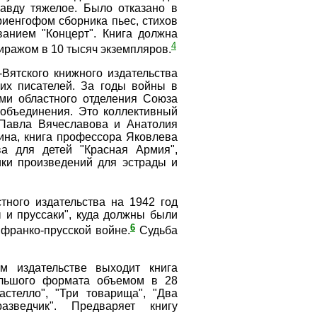
авду тяжелое.
Было отказано в
риенгофом сборника пьес, стихов
ванием "Концерт". Книга должна
4
тиражом в 10 тысяч экземпляров.
Вятского книжного издательства
гих писателей. За годы войны в
ами областного отделения Союза
 объединения. Это коллективный
в Павла Вячеславова и Анатолия
ина, книга профессора Яковлева
ва для детей "Красная Армия",
ки произведений для эстрады и
тного издательства на 1942 год
 и пруссаки", куда должны были
6
франко-прусской войне.
Судьба
м издательстве выходит книга
ольшого формата объемом в 28
стелло", "Три товарища", "Два
азведчик". Предваряет книгу