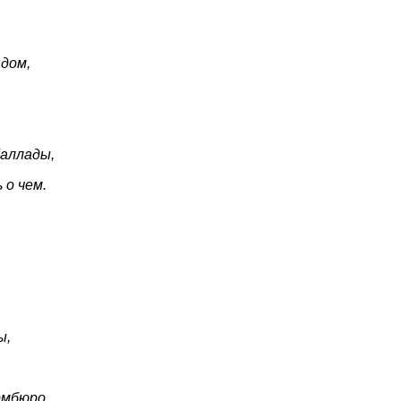
дом,
баллады,
 о чем.
ы,
рмбюро,