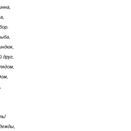
инна,
а,
бор.
рыба,
индюк,
 друг,
лядом,
дом,
,
ть!
дежды,