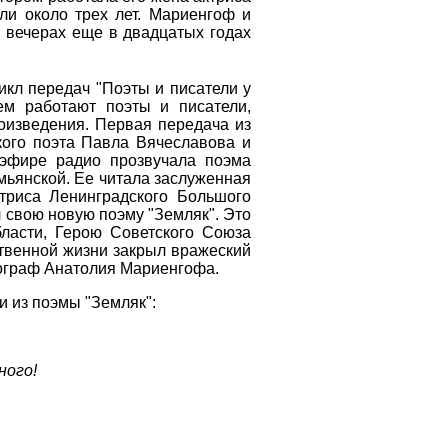
ли около трех лет. Мариенгоф и
 вечерах еще в двадцатых годах
икл передач "Поэты и писатели у
ем работают поэты и писатели,
оизведения. Первая передача из
кого поэта Павла Вячеславова и
 эфире радио прозвучала поэма
мьянской. Ее читала заслуженная
триса Ленинградского Большого
 свою новую поэму "Земляк". Это
ласти, Герою Советского Союза
твенной жизни закрыл вражеский
тограф Анатолия Мариенгофа.
и из поэмы "Земляк":
ного!