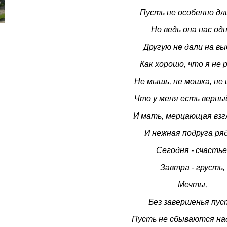
Пусть не особенно дл
Но ведь она нас одн
Другую н
е
дали на вы
Как хорошо, что я не 
Не мышь, не мошка, не 
Что у меня есть верный
И мать, мерцающая взг
И нежная подруга ря
Сегодня - счастье
Завтра - грусть,
Мечты,
Без завершенья пус
Пусть не сбываются на