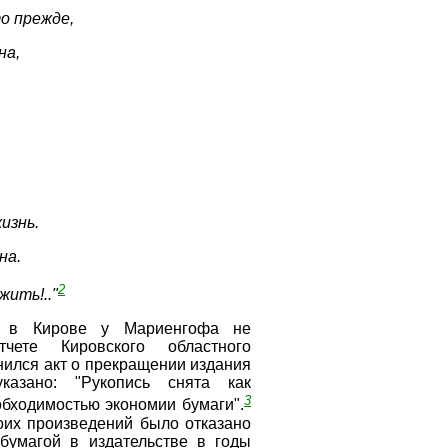
о прежде,
на,
жизнь.
на.
2
жить!.."
у в Кирове у Мариенгофа не
чете Кировского областного
анился акт о прекращении издания
казано: "Рукопись снята как
3
еобходимостью экономии бумаги".
оих произведений было отказано
 бумагой в издательстве в годы