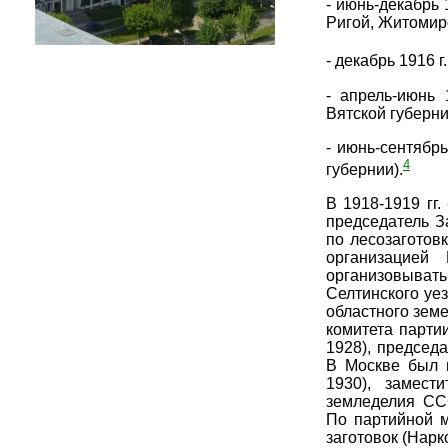
- июнь-декабрь 
Ригой, Житомир
- декабрь 1916 г
- апрель-июнь 
Вятской губерни
- июнь-сентябрь
4
губернии).
В 1918-1919 гг.
председатель З
по лесозаготов
организацией
организовывать
Селтинского уез
областного земе
комитета парти
1928), председа
В Москве был 
1930), замест
земледелия ССС
По партийной 
заготовок (Нарк