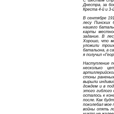
С шестым стре
Днестра, за бо
Креста 4-й и 3-
В сентябре 191
лесу Пинских 
нашего батальо
карты местнос
задание. В ле
Хорошо, что м
уложили троих
батальона, а са
я получил «Геор
Наступление п
несколько це
артиллерийског
стоны раненых
вырыли индивид
дождем и в по
этого гиблого 
осталось к кон
после. Как буд
поколебал мое 
войны опять л
никто не жалее