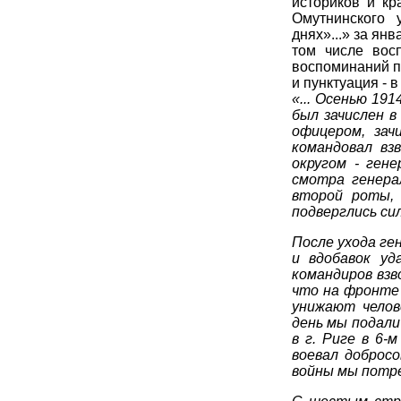
историков и кр
Омутнинского 
днях»...» за ян
том числе вос
воспоминаний п
и пунктуация - 
«... Осенью 191
был зачислен в
офицером, зач
командовал вз
округом - ген
смотра генера
второй роты,
подверглись си
После ухода ге
и вдобавок уд
командиров взв
что на фронте 
унижают челов
день мы подали
в г. Риге в 6
воевал добросо
войны мы потре