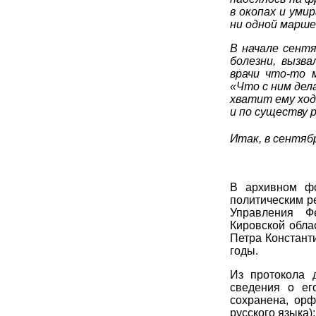
в окопах и умир
ни одной марше
В начале сентя
болезни, вызв
врачи что-то 
«Что с ним дел
хватит ему ход
и по существу 
Итак, в сентябр
В архивном фо
политическим р
Управления Ф
Кировской обла
Петра Константи
годы.
Из протокола 
сведения о ег
сохранена, орф
русского языка):