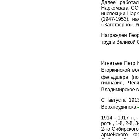
Далее работал
Наркомзага ССС
инспекции Нарк
(1947-1953), н
«Заготзерно». У
Награжден Геор
труд в Великой 
Игнатьев Петр 
Егоркинской во
фельдшера (по
гимназия, Чел
Владимирское во
С августа 191
Верхнеудинска.
1914 - 1917 гг
роты, 1-й, 2-й,
2-го Сибирского
армейского ко