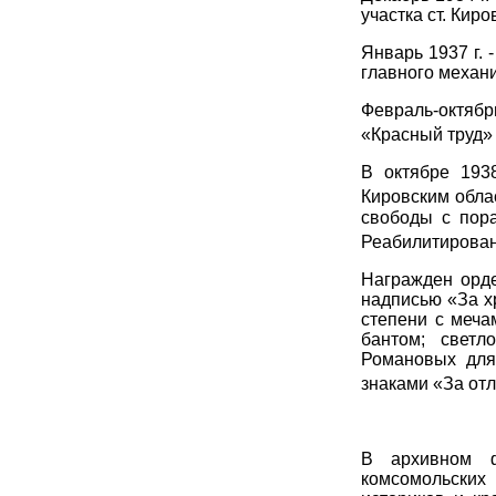
участка ст. Киро
Январь 1937 г. 
главного механи
Февраль-октяб
«Красный труд» 
В октябре 193
Кировским обла
свободы с пора
Реабилитирован 
Награжден орде
надписью «За х
степени с меча
бантом; светл
Романовых для
знаками «За отл
В архивном ф
комсомольских