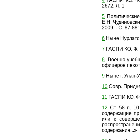
4
ГАСПИ КО. Ф. П
2672. Л. 1
5
Политические 
Е.Н. Чудиновски
2009. - С. 87-88:
6
Ныне Нурлатск
7
ГАСПИ КО. Ф. Р
8
Военно-учебн
офицеров пехот
9
Ныне г. Улан-
10
Совр. Придне
11
ГАСПИ КО. Ф. 
12
Ст. 58 п. 10
содержащие при
или к соверше
распростране
содержания...»