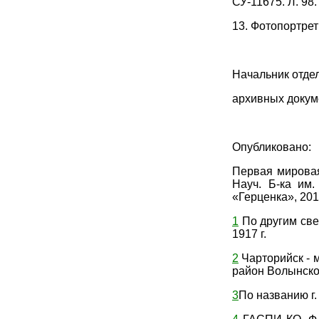
СУ-11675. Л. 98
13. Фотопортрет В
Начальник отде
архивных докум
Опубликовано:
Первая мировая 
Науч. Б-ка им.
«Герценка», 2016
1
По другим свед
1917 г.
2
Чарторийск - 
район Волынско
3
По названию г