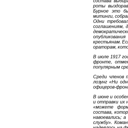
состава выбир
роты выздорав
Бурное это б
митинги, собра
Одни требовал
соглашениям, д
демократическ
опубликования
крестьянам. Е
ораторам, кото
В июле 1917 го
фронте, отме
популярным сре
Среди членов 
лозунг «Ни од
офицеров-фронт
В июне и особ
и отправки их 
«можете форм
состава, котор
навоевались; 
службу». Кома
надеялось на ф