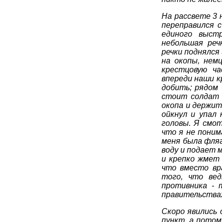
На рассвете 3 
переправился с
единого выст
небольшая реч
речки поднялся
на окопы, нем
крестцовую ча
впереди наши к
добить; рядом 
стоит солдат 
окопа и держит
ойкнул и упал
головы. Я смот
что я не поним
меня была фляг
воду и подает 
и крепко жмет 
что вместо вр
того, что ве
противника - 
правительствах
Скоро явились 
пункт, а потом