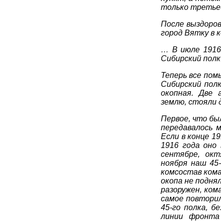
только третьей
После выздоров
город Вятку в 
… В июле 1916
Сибирский полк.
Теперь все пом
Сибирский пол
окопная. Две 
землю, стояли 
Первое, что бы
передавалось 
Если в конце 1
1916 года оно 
сентябре, окт
ноября наш 45
комсостав кома
окопа не подня
разоружен, ком
самое повторил
45-го полка, б
линии фронта