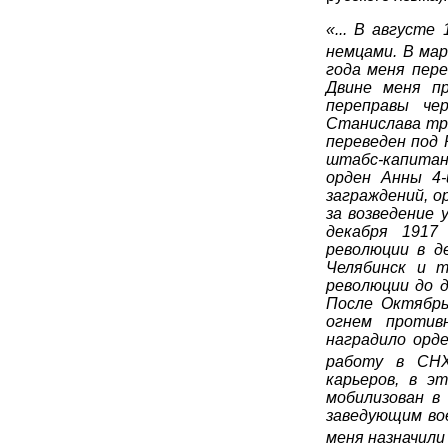
«... В августе
немцами. В мар
года меня пере
Двине меня пр
переправы че
Станислава тре
переведен под 
штабс-капитана
орден Анны 4-
заграждений, о
за возведение 
декабря 1917
революции в д
Челябинск и т
революции до д
После Октябрь
огнем против
наградило орд
работу в СН
карьеров, в э
мобилизован в
заведующим во
меня назначили