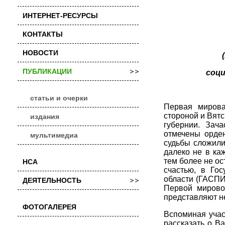
ИНТЕРНЕТ-РЕСУРСЫ
КОНТАКТЫ
НОВОСТИ
ПУБЛИКАЦИИ
соц
статьи и очерки
Первая мирова
стороной и Вят
издания
губернии. Зач
отмечены орден
мультимедиа
судьбы сложилис
далеко не в ка
тем более не ос
НСА
счастью, в Гос
области (ГАСПИ
ДЕЯТЕЛЬНОСТЬ
Первой мирово
представляют н
ФОТОГАЛЕРЕЯ
Вспоминая учас
рассказать о В