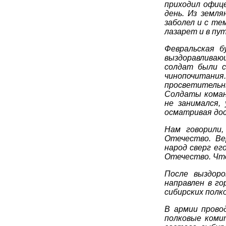
приходил офице
день. Из земля
заболел и с те
лазарет и в пу
Февральская б
выздоравливающ
солдат были с
чинопочитания
просветитель
Солдаты коман
не занимался,
осматривая дос
Нам говорили,
Отечество. Ве
народ сверг ег
Отечество. Что
После выздор
направлен в го
сибирских полко
В армии прово
полковые коми