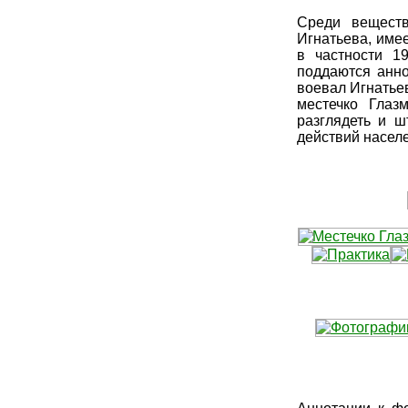
Среди веществ
Игнатьева, име
в частности 1
поддаются анно
воевал Игнатье
местечко Глаз
разглядеть и ш
действий населе