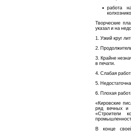
работа н
колхознико
Творческие пл
указал и на нед
1. Узкий круг ли
2. Продолжитель
3. Крайне незн
в печати.
4. Слабая рабо
5. Недостаточн
6. Плохая рабо
«Кировские пис
ряд вечных и 
«Строители к
промышленности
В конце свое