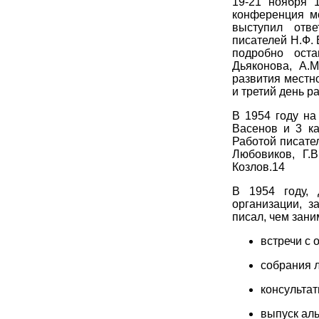
19-21 ноября 
конференция м
выступил отве
писателей Н.Ф.
подробно оста
Дьяконова, А.
развития местн
и третий день р
В 1954 году на
Васенов и 3 ка
Работой писател
Любовиков, Г.В
Козлов.14
В 1954 году,
организации, з
писал, чем зани
встречи с 
собрания 
консульта
выпуск ал