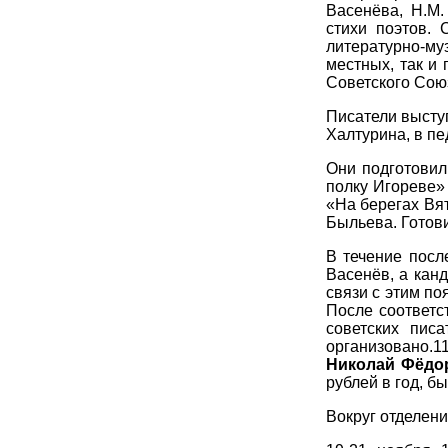
Васенёва, Н.М.
стихи поэтов.
литературно-му
местных, так и
Советского Сою
Писатели выступ
Халтурина, в пе
Они подготовил
полку Игореве»
«На берегах Вят
Быльева. Готови
В течение посл
Васенёв, а кан
связи с этим п
После соответ
советских пис
организовано.1
Николай Фёдо
рублей в год, б
Вокруг отделени