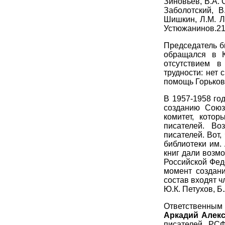
Зиновьев, В.А. 
Заболотский, В
Шишкин, Л.М. Лу
Устюжанинов.2
Председатель б
обращался в 
отсутствием 
трудности: нет
помощь Горьков
В 1957-1958 го
созданию Союз
комитет, кото
писателей. Во
писателей. Вот,
библиотеки им.
книг дали возм
Российской Фед
момент создани
состав входят ч
Ю.К. Петухов, Б
Ответственным
Аркадий Алек
писателей РСФ