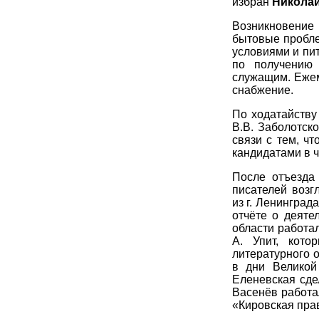
избран
Николай
Возникновение
бытовые пробле
условиями и пи
по получению 
служащим. Ежем
снабжение.
По ходатайству
В.В. Заболотско
связи с тем, ч
кандидатами в 
После отъезда
писателей воз
из г. Ленингра
отчёте о деяте
области работал
А. Упит, кото
литературного о
в дни Великой
Еленевская сде
Васенёв работал
«Кировская пра