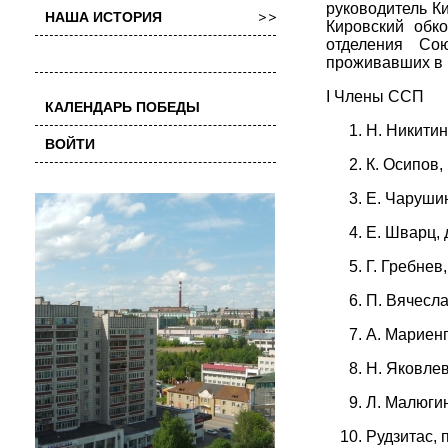
руководитель К
НАША ИСТОРИЯ
Кировский обк
отделения Со
проживавших в 
I Члены ССП
КАЛЕНДАРЬ ПОБЕДЫ
Н. Никитин,
ВОЙТИ
К. Осипов, 
Е. Чарушин
Е. Шварц, 
Г. Гребнев,
П. Вячесла
А. Мариенг
Н. Яковлев
Л. Малюгин,
Рудзитас, 