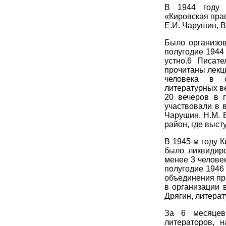
В 1944 году 
«Кировская пра
Е.И. Чарушин, В
Было организов
полугодие 1944
устно.6 Писат
прочитаны лекц
человека в с
литературных ве
20 вечеров в 
участвовали в 
Чарушин, Н.М. 
район, где выст
В 1945-м году К
было ликвидиро
менее 3 челове
полугодие 1946 
объединения пре
в организации 
Дрягин, литерат
За 6 месяцев
литераторов, 