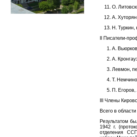
О. Литовски
А. Хуторяни
Н. Туркин,
II Писатели-пр
А. Вьюрков
А. Кронгауз
Левмон, пе
Т. Немчино
П. Егоров,
III Члены Киров
Всего в области
Результатом бы
1942 г. (прото
отделения ССП