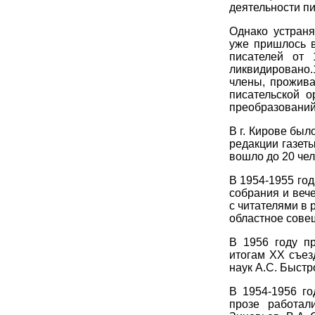
деятельности пи
Однако устраня
уже пришлось в
писателей от
ликвидировано
члены, прожива
писательской 
преобразований
В г. Кирове бы
редакции газет
вошло до 20 чел
В 1954-1955 го
собрания и вече
с читателями в 
областное сове
В 1956 году п
итогам ХХ съез
наук А.С. Быстр
В 1954-1956 г
прозе работал